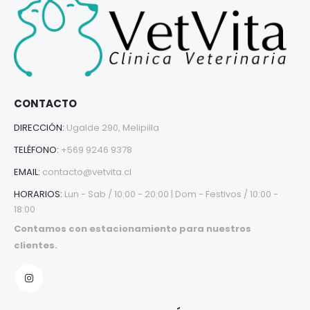
CONTACTO
DIRECCIÓN:
Ugalde 290, Melipilla
TELÉFONO:
+569 9246 9378
EMAIL:
contacto@vetvita.cl
HORARIOS:
Lun - Sab / 10:00 - 20:00 | Dom - Festivos / 10:00 -
18:00
Contamos con estacionamiento para nuestros
clientes.