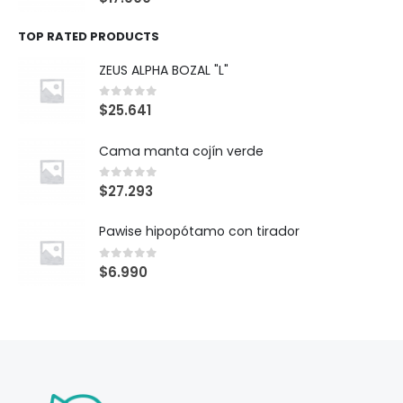
TOP RATED PRODUCTS
ZEUS ALPHA BOZAL "L"
0
out of 5
$
25.641
Cama manta cojín verde
0
out of 5
$
27.293
Pawise hipopótamo con tirador
0
out of 5
$
6.990