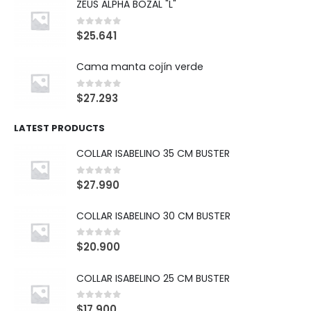
ZEUS ALPHA BOZAL "L"
0
out of 5
$
25.641
Cama manta cojín verde
0
out of 5
$
27.293
LATEST PRODUCTS
COLLAR ISABELINO 35 CM BUSTER
0
out of 5
$
27.990
COLLAR ISABELINO 30 CM BUSTER
0
out of 5
$
20.900
COLLAR ISABELINO 25 CM BUSTER
0
out of 5
$
17.900