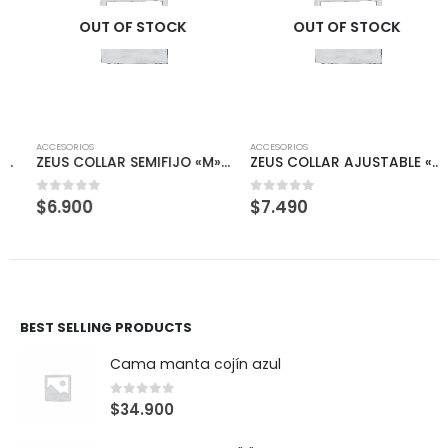
OUT OF STOCK
OUT OF STOCK
ACCESORIOS
ACCESORIOS
ZEUS COLLAR SEMIFIJO «M» ROJO
ZEUS COLLAR AJUSTABLE «XL» AZUL DENIM
$
6.900
$
7.490
0
out of 5
0
out of 5
BEST SELLING PRODUCTS
Cama manta cojín azul
0
out of 5
$
34.900