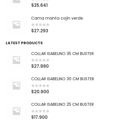
0
out of 5
$
25.641
Cama manta cojín verde
0
out of 5
$
27.293
LATEST PRODUCTS
COLLAR ISABELINO 35 CM BUSTER
0
out of 5
$
27.990
COLLAR ISABELINO 30 CM BUSTER
0
out of 5
$
20.900
COLLAR ISABELINO 25 CM BUSTER
0
out of 5
$
17.900