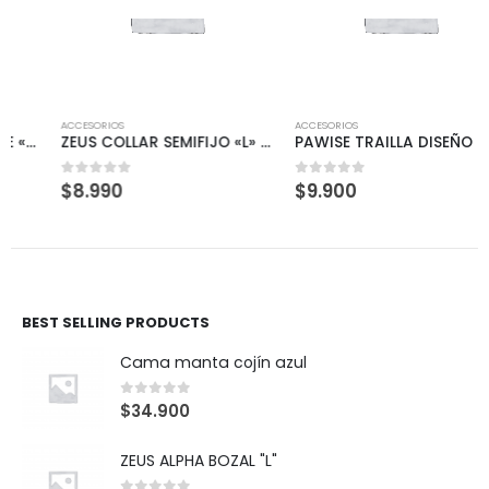
ACCESORIOS
ACCESORIOS
ZEUS COLLAR SEMIFIJO «L» AZUL DENIM
PAWISE TRAILLA DISEÑO ROJO S
$
8.990
$
9.900
0
out of 5
0
out of 5
BEST SELLING PRODUCTS
Cama manta cojín azul
0
out of 5
$
34.900
ZEUS ALPHA BOZAL "L"