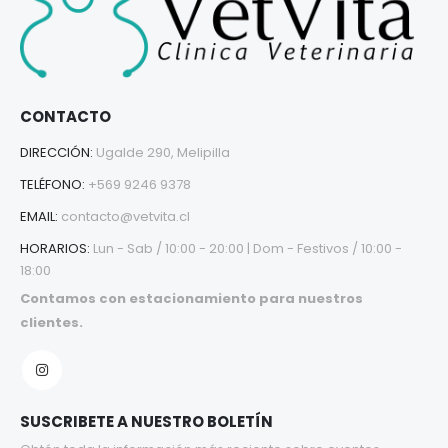
CONTACTO
DIRECCIÓN:
Ugalde 290, Melipilla
TELÉFONO:
+569 9246 9378
EMAIL:
contacto@vetvita.cl
HORARIOS:
Lun - Sab / 10:00 - 20:00 | Dom - Festivos / 10:00 -
18:00
Contamos con estacionamiento para nuestros
clientes.
SUSCRIBETE A NUESTRO BOLETÍN