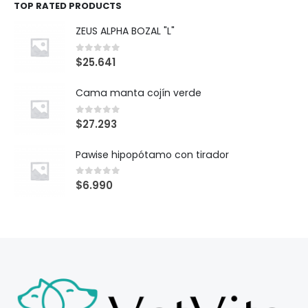
TOP RATED PRODUCTS
ZEUS ALPHA BOZAL "L"
0
out of 5
$
25.641
Cama manta cojín verde
0
out of 5
$
27.293
Pawise hipopótamo con tirador
0
out of 5
$
6.990