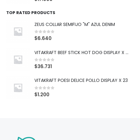
TOP RATED PRODUCTS
ZEUS COLLAR SEMIFIJO "M" AZUL DENIM
0
out of 5
$
6.640
VITAKRAFT BEEF STICK HOT DOG DISPLAY X 10
0
out of 5
$
36.731
VITAKRAFT POESI DELICE POLLO DISPLAY X 23
0
out of 5
$
1.200