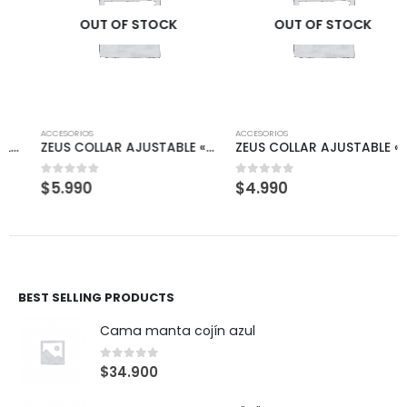
OUT OF STOCK
OUT OF STOCK
ACCESORIOS
ACCESORIOS
ZEUS COLLAR AJUSTABLE «L» AZUL DENIM
ZEUS COLLAR AJUSTABLE «M» GRAFITO
$
5.990
$
4.990
0
out of 5
0
out of 5
BEST SELLING PRODUCTS
Cama manta cojín azul
0
out of 5
$
34.900