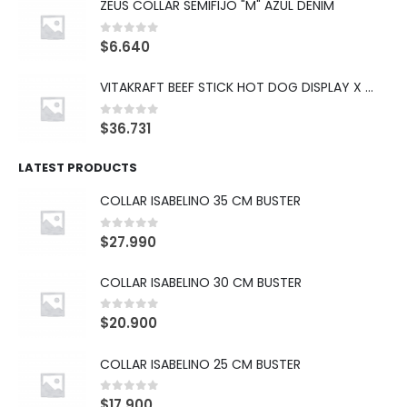
ZEUS COLLAR SEMIFIJO "M" AZUL DENIM
0
out of 5
$
6.640
VITAKRAFT BEEF STICK HOT DOG DISPLAY X 10
0
out of 5
$
36.731
LATEST PRODUCTS
COLLAR ISABELINO 35 CM BUSTER
0
out of 5
$
27.990
COLLAR ISABELINO 30 CM BUSTER
0
out of 5
$
20.900
COLLAR ISABELINO 25 CM BUSTER
0
out of 5
$
17.900