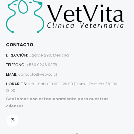
CONTACTO
DIRECCIÓN:
Ugalde 290, Melipilla
TELÉFONO:
+569 9246 9378
EMAIL:
contacto@vetvita.cl
HORARIOS:
Lun - Sab / 10:00 - 20:00 | Dom - Festivos / 10:00 -
18:00
Contamos con estacionamiento para nuestros
clientes.