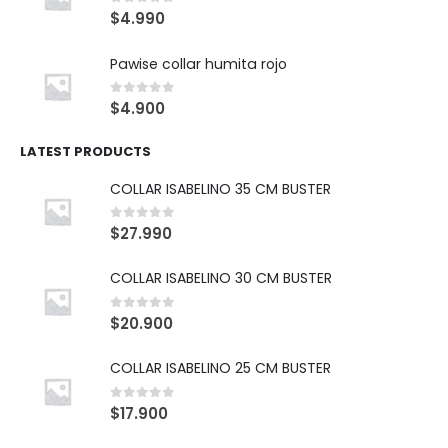
0
out of 5
$
4.990
Pawise collar humita rojo
0
out of 5
$
4.900
LATEST PRODUCTS
COLLAR ISABELINO 35 CM BUSTER
0
out of 5
$
27.990
COLLAR ISABELINO 30 CM BUSTER
0
out of 5
$
20.900
COLLAR ISABELINO 25 CM BUSTER
0
out of 5
$
17.900