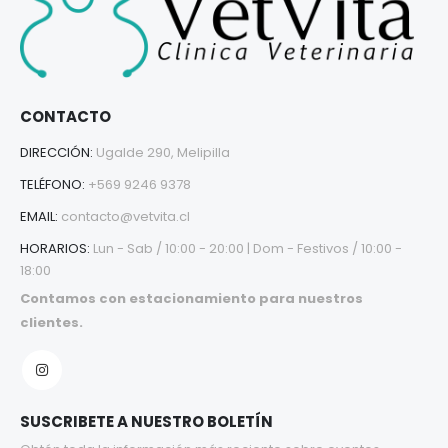
CONTACTO
DIRECCIÓN:
Ugalde 290, Melipilla
TELÉFONO:
+569 9246 9378
EMAIL:
contacto@vetvita.cl
HORARIOS:
Lun - Sab / 10:00 - 20:00 | Dom - Festivos / 10:00 -
18:00
Contamos con estacionamiento para nuestros
clientes.
SUSCRIBETE A NUESTRO BOLETÍN