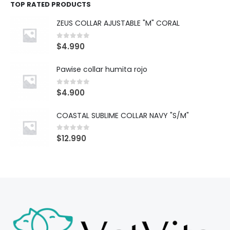
TOP RATED PRODUCTS
ZEUS COLLAR AJUSTABLE "M" CORAL
0
out of 5
$
4.990
Pawise collar humita rojo
0
out of 5
$
4.900
COASTAL SUBLIME COLLAR NAVY "S/M"
0
out of 5
$
12.990