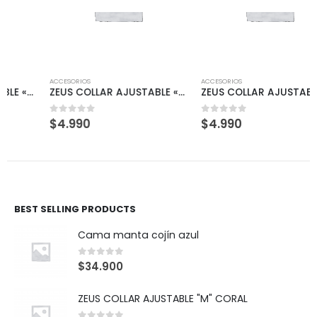
ACCESORIOS
ACCESORIOS
ZEUS COLLAR AJUSTABLE «M» ROJO
ZEUS COLLAR AJUSTABLE «M» CORAL
$
4.990
$
4.990
0
out of 5
0
out of 5
BEST SELLING PRODUCTS
Cama manta cojín azul
0
out of 5
$
34.900
ZEUS COLLAR AJUSTABLE "M" CORAL