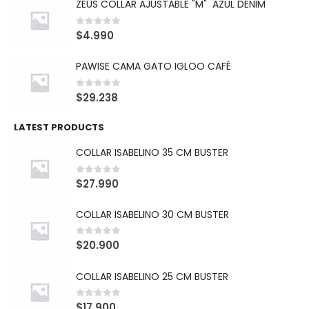
ZEUS COLLAR AJUSTABLE "M" AZUL DENIM
0
out of 5
$
4.990
PAWISE CAMA GATO IGLOO CAFÉ
0
out of 5
$
29.238
LATEST PRODUCTS
COLLAR ISABELINO 35 CM BUSTER
0
out of 5
$
27.990
COLLAR ISABELINO 30 CM BUSTER
0
out of 5
$
20.900
COLLAR ISABELINO 25 CM BUSTER
0
out of 5
$
17.900