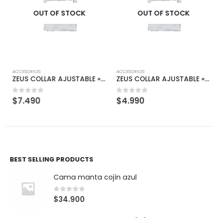
OUT OF STOCK
OUT OF STOCK
ACCESORIOS
ACCESORIOS
ZEUS COLLAR AJUSTABLE «XL» ROJO
ZEUS COLLAR AJUSTABLE «M» ROJO
$
7.490
$
4.990
0
out of 5
0
out of 5
BEST SELLING PRODUCTS
Cama manta cojín azul
0
out of 5
$
34.900