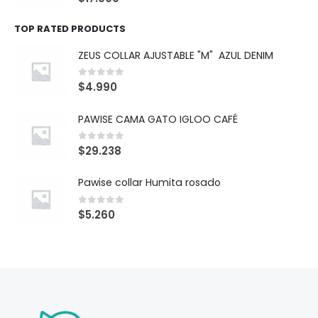
TOP RATED PRODUCTS
ZEUS COLLAR AJUSTABLE "M" AZUL DENIM
0
out of 5
$
4.990
PAWISE CAMA GATO IGLOO CAFÉ
0
out of 5
$
29.238
Pawise collar Humita rosado
0
out of 5
$
5.260