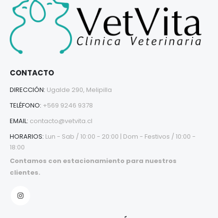
CONTACTO
DIRECCIÓN:
Ugalde 290, Melipilla
TELÉFONO:
+569 9246 9378
EMAIL:
contacto@vetvita.cl
HORARIOS:
Lun - Sab / 10:00 - 20:00 | Dom - Festivos / 10:00 -
18:00
Contamos con estacionamiento para nuestros
clientes.