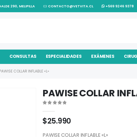
ALDE 290, MELIPILLA
CONTACTO@VETVITA.CL
+569 9246 9378
CONSULTAS
ESPECIALIDADES
EXÁMENES
CIRU
PAWISE COLLAR INFLABLE «L»
PAWISE COLLAR INFL
0
out of 5
$
25.990
PAWISE COLLAR INFLABLE «L»