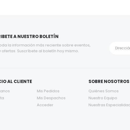
IBETE A NUESTRO BOLETÍN
oda la información más reciente sobre eventos,
y ofertas. Suscríbete al boletín hoy mismo.
IO AL CLIENTE
SOBRE NOSOTROS
tanos
Mis Pedidos
Quiénes Somos
ta
Mis Despachos
Nuestro Equipo
Acceder
Nuestras Especialida