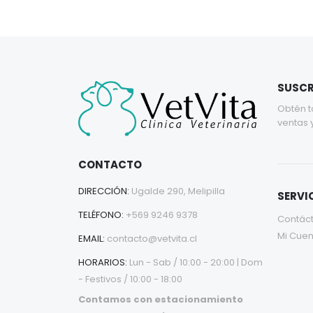
SUSCR
Obtén t
ventas 
CONTACTO
DIRECCIÓN:
Ugalde 290, Melipilla
SERVIC
TELÉFONO:
+569 9246 9378
Contác
Mi Cuen
EMAIL:
contacto@vetvita.cl
HORARIOS:
Lun - Sab / 10:00 - 20:00 | Dom
- Festivos / 10:00 - 18:00
Contamos con estacionamiento