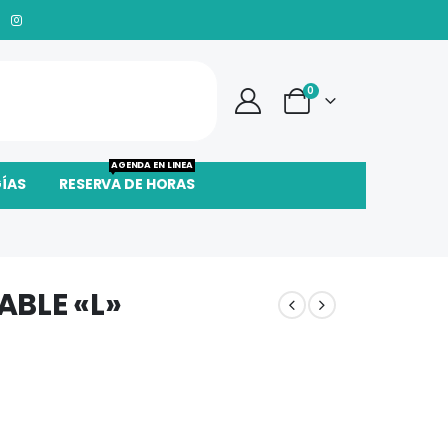
0
AGENDA EN LINEA
GÍAS
RESERVA DE HORAS
ABLE «L»