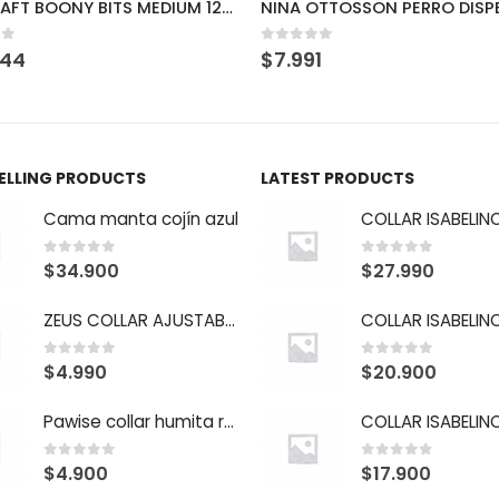
NINA OTTOSSON PERRO DISPENSADOR SMALL NIVEL 1
Pawise vinyl animal (3)
of 5
0
out of 5
1
$
3.780
SELLING PRODUCTS
LATEST PRODUCTS
Cama manta cojín azul
0
out of 5
0
out of 5
$
34.900
$
27.990
ZEUS COLLAR AJUSTABLE "M" CORAL
0
out of 5
0
out of 5
$
4.990
$
20.900
Pawise collar humita rojo
0
out of 5
0
out of 5
$
4.900
$
17.900