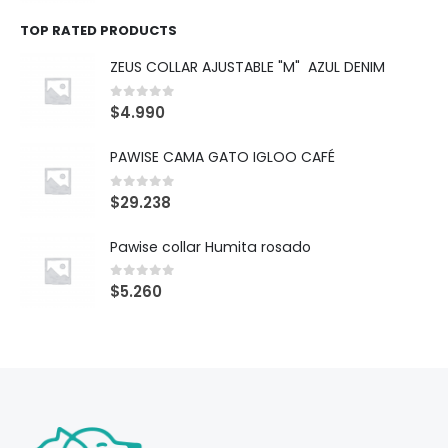
TOP RATED PRODUCTS
ZEUS COLLAR AJUSTABLE "M" AZUL DENIM
0
out of 5
$
4.990
PAWISE CAMA GATO IGLOO CAFÉ
0
out of 5
$
29.238
Pawise collar Humita rosado
0
out of 5
$
5.260