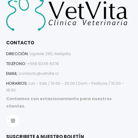
CONTACTO
DIRECCIÓN:
Ugalde 290, Melipilla
TELÉFONO:
+569 9246 9378
EMAIL:
contacto@vetvita.cl
HORARIOS:
Lun - Sab / 10:00 - 20:00 | Dom - Festivos / 10:00 -
18:00
Contamos con estacionamiento para nuestros
clientes.
SUSCRIBETE A NUESTRO BOLETÍN