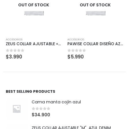
OUT OF STOCK
OUT OF STOCK
ACCESORIOS
ACCESORIOS
«S» ROJO
PAWISE COLLAR DISEÑO AZUL S
ZEUS COLLAR AJUSTABLE «XL» AZUL DENIM
$
5.990
$
7.490
0
out of 5
0
out of 5
BEST SELLING PRODUCTS
Cama manta cojín azul
0
out of 5
$
34.900
ZEUS COLLAR AJUSTABLE "M" AZUL DENIM