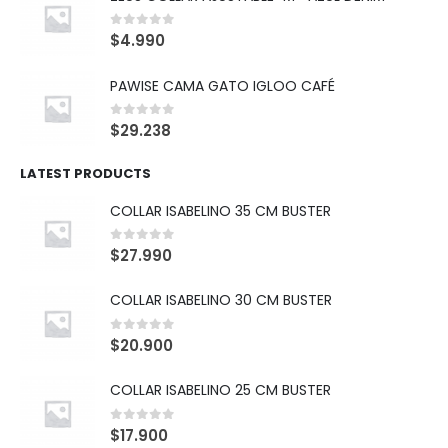
0
out of 5
$
4.990
PAWISE CAMA GATO IGLOO CAFÉ
0
out of 5
$
29.238
LATEST PRODUCTS
COLLAR ISABELINO 35 CM BUSTER
0
out of 5
$
27.990
COLLAR ISABELINO 30 CM BUSTER
0
out of 5
$
20.900
COLLAR ISABELINO 25 CM BUSTER
0
out of 5
$
17.900