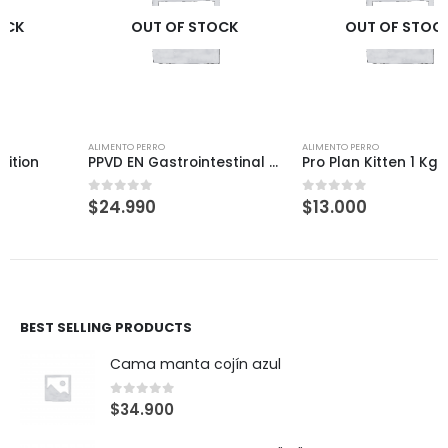
OUT OF STOCK
OUT OF STOCK
ALIMENTO PERRO
ALIMENTO PERRO
PPVD EN Gastrointestinal Cnne 2kg.
Pro Plan Kitten 1 Kg
$
24.990
$
13.000
0
out of 5
0
out of 5
BEST SELLING PRODUCTS
Cama manta cojín azul
0
out of 5
$
34.900