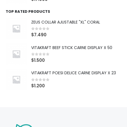
TOP RATED PRODUCTS
ZEUS COLLAR AJUSTABLE "XL" CORAL
0
out of 5
$
7.490
VITAKRAFT BEEF STICK CARNE DISPLAY X 50
0
out of 5
$
1.500
VITAKRAFT POESI DELICE CARNE DISPLAY X 23
0
out of 5
$
1.200