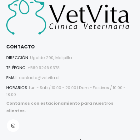
CONTACTO
DIRECCIÓN:
Ugalde 290, Melipilla
TELÉFONO:
+569 9246 9378
EMAIL:
contacto@vetvita.cl
HORARIOS:
Lun - Sab / 10:00 - 20:00 | Dom - Festivos / 10:00 -
18:00
Contamos con estacionamiento para nuestros
clientes.