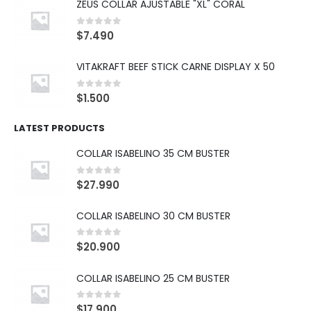
ZEUS COLLAR AJUSTABLE "XL" CORAL
0
out of 5
$
7.490
VITAKRAFT BEEF STICK CARNE DISPLAY X 50
0
out of 5
$
1.500
LATEST PRODUCTS
COLLAR ISABELINO 35 CM BUSTER
0
out of 5
$
27.990
COLLAR ISABELINO 30 CM BUSTER
0
out of 5
$
20.900
COLLAR ISABELINO 25 CM BUSTER
0
out of 5
$
17.900