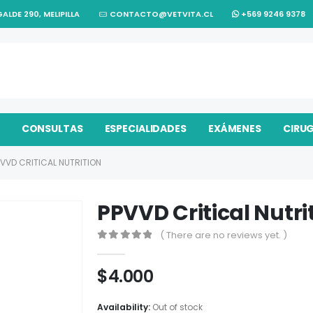
ALDE 290, MELIPILLA
CONTACTO@VETVITA.CL
+569 9246 9378
CONSULTAS
ESPECIALIDADES
EXÁMENES
CIRU
PVVD CRITICAL NUTRITION
PPVVD Critical Nutri
( There are no reviews yet. )
0
out of 5
$
4.000
Availability:
Out of stock