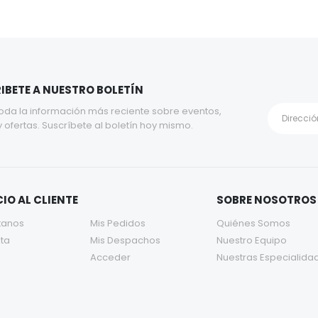
IBETE A NUESTRO BOLETÍN
oda la información más reciente sobre eventos,
y ofertas. Suscríbete al boletín hoy mismo.
IO AL CLIENTE
SOBRE NOSOTROS
tanos
Mis Pedidos
Quiénes Somos
ta
Mis Despachos
Nuestro Equipo
Acceder
Nuestras Especialida