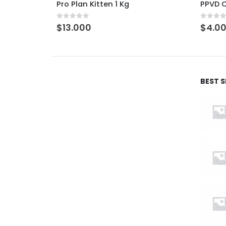
PPVD Canine EN CNN
Pro
0
out of 5
0
ou
$
4.000
$
2
BEST 