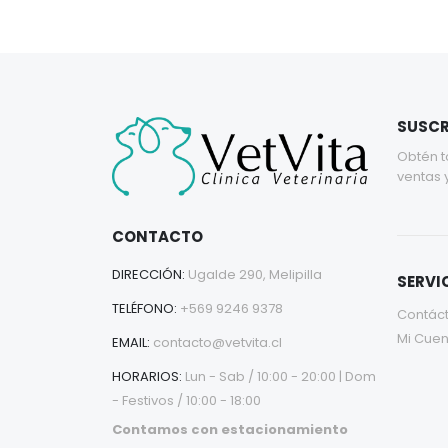
SUSCR
Obtén t
ventas 
CONTACTO
DIRECCIÓN:
Ugalde 290, Melipilla
SERVIC
TELÉFONO:
+569 9246 9378
Contác
Mi Cuen
EMAIL:
contacto@vetvita.cl
HORARIOS:
Lun - Sab / 10:00 - 20:00 | Dom
- Festivos / 10:00 - 18:00
Contamos con estacionamiento