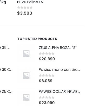
PPVD EN Gastrointestinal Cnne 2kg.
Pro Plan 
0
out of 5
0
out of
$
24.990
$
24.00
TOP RATED PRODUCTS
COLLAR ISABELINO 35 CM BUSTER
ZEUS ALPHA BOZAL "S"
0
out of 5
$
20.890
COLLAR ISABELINO 30 CM BUSTER
Pawise mono con tirador
0
out of 5
$
6.059
COLLAR ISABELINO 25 CM BUSTER
PAWISE COLLAR INFLABLE "M"
0
out of 5
$
23.990