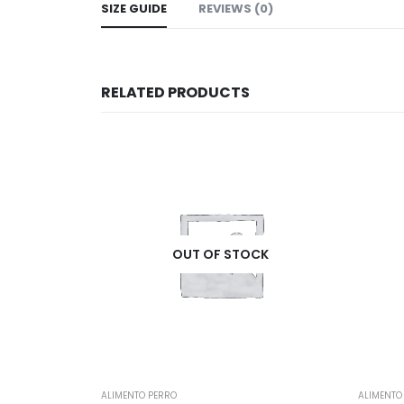
SIZE GUIDE
REVIEWS (0)
RELATED PRODUCTS
TOCK
OUT OF STOCK
ALIMENTO PERRO
ALIM