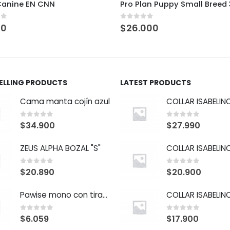
 Plan Puppy Small Breed 3kg
PPVD Feline EN
t of 5
0
out of 5
6.000
$
3.500
SELLING PRODUCTS
LATEST PRODUCTS
Cama manta cojín azul
0
out of 5
0
out of 5
$
34.900
$
27.990
ZEUS ALPHA BOZAL "S"
0
out of 5
0
out of 5
$
20.890
$
20.900
Pawise mono con tirador
0
out of 5
0
out of 5
$
6.059
$
17.900