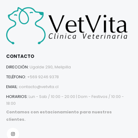
CONTACTO
DIRECCIÓN:
Ugalde 290, Melipilla
TELÉFONO:
+569 9246 9378
EMAIL:
contacto@vetvita.cl
HORARIOS:
Lun - Sab / 10:00 - 20:00 | Dom - Festivos / 10:00 -
18:00
Contamos con estacionamiento para nuestros
clientes.