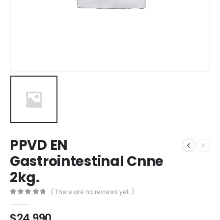
PPVD EN
Gastrointestinal Cnne
2kg.
( There are no reviews yet. )
0
out of 5
$
24.990