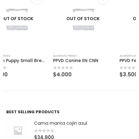
OUT OF STOCK
OUT OF STOCK
ALIMENTO PERRO
ALIMENTO PERRO
PPVD Canine EN CNN
PPVD Feline EN
$
4.000
$
3.500
0
out of 5
0
out of 5
BEST SELLING PRODUCTS
Cama manta cojín azul
0
out of 5
$
34.900