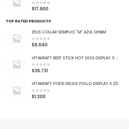
0
out of 5
$
17.900
TOP RATED PRODUCTS
ZEUS COLLAR SEMIFIJO "M" AZUL DENIM
0
out of 5
$
6.640
VITAKRAFT BEEF STICK HOT DOG DISPLAY X 10
0
out of 5
$
36.731
VITAKRAFT POESI DELICE POLLO DISPLAY X 23
0
out of 5
$
1.200