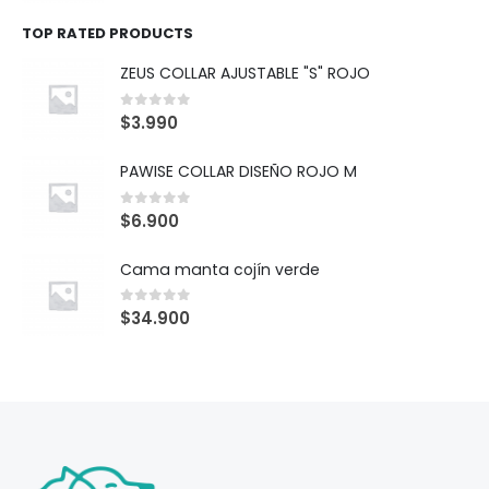
TOP RATED PRODUCTS
ZEUS COLLAR AJUSTABLE "S" ROJO
0
out of 5
$
3.990
PAWISE COLLAR DISEÑO ROJO M
0
out of 5
$
6.900
Cama manta cojín verde
0
out of 5
$
34.900