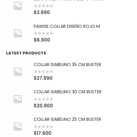
0
out of 5
$
3.990
PAWISE COLLAR DISEÑO ROJO M
0
out of 5
$
6.900
LATEST PRODUCTS
COLLAR ISABELINO 35 CM BUSTER
0
out of 5
$
27.990
COLLAR ISABELINO 30 CM BUSTER
0
out of 5
$
20.900
COLLAR ISABELINO 25 CM BUSTER
0
out of 5
$
17.900