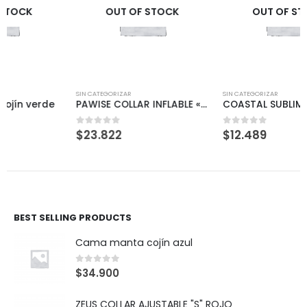
OUT OF STOCK
OUT OF STOCK
SIN CATEGORIZAR
SIN CATEGORIZAR
PAWISE COLLAR INFLABLE «M»
COASTAL SUBLIME COLLAR PINK «S/M»
$
23.822
$
12.489
0
out of 5
0
out of 5
BEST SELLING PRODUCTS
Cama manta cojín azul
0
out of 5
$
34.900
ZEUS COLLAR AJUSTABLE "S" ROJO