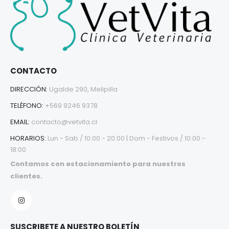
CONTACTO
DIRECCIÓN:
Ugalde 290, Melipilla
TELÉFONO:
+569 9246 9378
EMAIL:
contacto@vetvita.cl
HORARIOS:
Lun - Sab / 10:00 - 20:00 | Dom - Festivos / 10:00 -
18:00
Contamos con estacionamiento para nuestros
clientes.
SUSCRIBETE A NUESTRO BOLETÍN