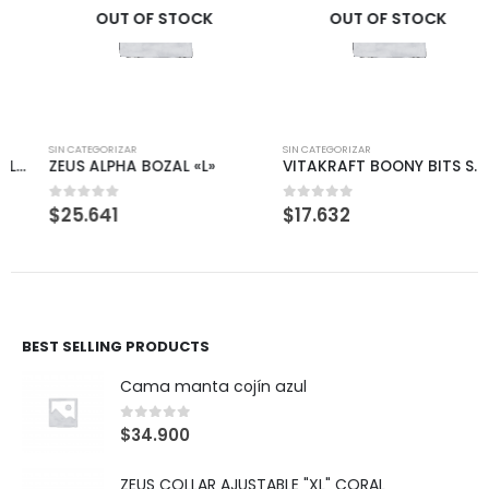
OUT OF STOCK
OUT OF STOCK
SIN CATEGORIZAR
SIN CATEGORIZAR
ZEUS ALPHA BOZAL «L»
VITAKRAFT BOONY BITS SMALL 55GR
$
25.641
$
17.632
0
out of 5
0
out of 5
BEST SELLING PRODUCTS
Cama manta cojín azul
0
out of 5
$
34.900
ZEUS COLLAR AJUSTABLE "XL" CORAL