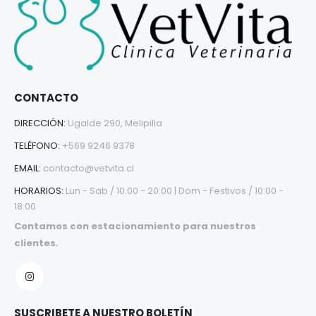
CONTACTO
DIRECCIÓN:
Ugalde 290, Melipilla
TELÉFONO:
+569 9246 9378
EMAIL:
contacto@vetvita.cl
HORARIOS:
Lun - Sab / 10:00 - 20:00 | Dom - Festivos / 10:00 -
18:00
Contamos con estacionamiento para nuestros
clientes.
SUSCRIBETE A NUESTRO BOLETÍN