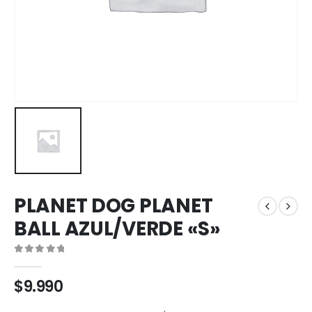
PLANET DOG PLANET
BALL AZUL/VERDE «S»
0
out of 5
$
9.990