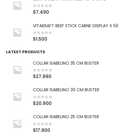
0
out of 5
$
7.490
VITAKRAFT BEEF STICK CARNE DISPLAY X 50
0
out of 5
$
1.500
LATEST PRODUCTS
COLLAR ISABELINO 35 CM BUSTER
0
out of 5
$
27.990
COLLAR ISABELINO 30 CM BUSTER
0
out of 5
$
20.900
COLLAR ISABELINO 25 CM BUSTER
0
out of 5
$
17.900