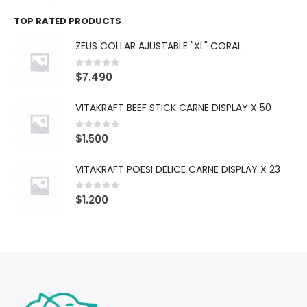
TOP RATED PRODUCTS
ZEUS COLLAR AJUSTABLE "XL" CORAL
0
out of 5
$
7.490
VITAKRAFT BEEF STICK CARNE DISPLAY X 50
0
out of 5
$
1.500
VITAKRAFT POESI DELICE CARNE DISPLAY X 23
0
out of 5
$
1.200