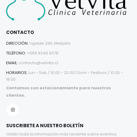
CONTACTO
DIRECCIÓN:
Ugalde 290, Melipilla
TELÉFONO:
+569 9246 9378
EMAIL:
contacto@vetvita.cl
HORARIOS:
Lun - Sab / 10:00 - 20:00 | Dom - Festivos / 10:00 -
18:00
Contamos con estacionamiento para nuestros
clientes.
SUSCRIBETE A NUESTRO BOLETÍN
Obtén toda la información más reciente sobre eventos,