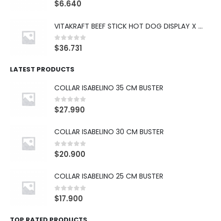
0
out of 5
$
6.640
VITAKRAFT BEEF STICK HOT DOG DISPLAY X 10
0
out of 5
$
36.731
LATEST PRODUCTS
COLLAR ISABELINO 35 CM BUSTER
0
out of 5
$
27.990
COLLAR ISABELINO 30 CM BUSTER
0
out of 5
$
20.900
COLLAR ISABELINO 25 CM BUSTER
0
out of 5
$
17.900
TOP RATED PRODUCTS