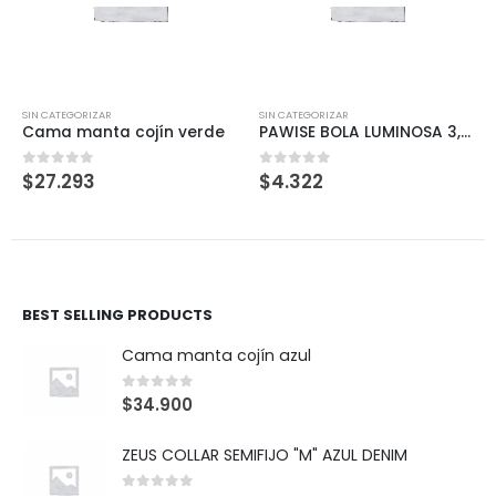
SIN CATEGORIZAR
SIN CATEGORIZAR
PAWISE BOLA LUMINOSA 3,5 CM (3)
VITAKRAFT CAT STICK POLLO Y CAT GRASS
$
4.322
$
40.325
0
out of 5
0
out of 5
BEST SELLING PRODUCTS
Cama manta cojín azul
0
out of 5
$
34.900
ZEUS COLLAR SEMIFIJO "M" AZUL DENIM