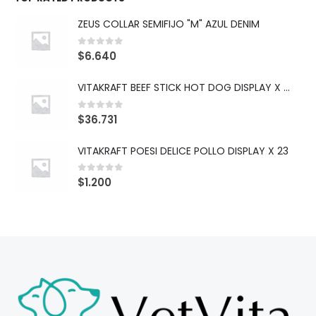
ZEUS COLLAR SEMIFIJO "M" AZUL DENIM
0
out of 5
$
6.640
VITAKRAFT BEEF STICK HOT DOG DISPLAY X 10
0
out of 5
$
36.731
VITAKRAFT POESI DELICE POLLO DISPLAY X 23
0
out of 5
$
1.200