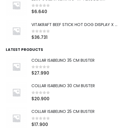
0
out of 5
$
6.640
VITAKRAFT BEEF STICK HOT DOG DISPLAY X 10
0
out of 5
$
36.731
LATEST PRODUCTS
COLLAR ISABELINO 35 CM BUSTER
0
out of 5
$
27.990
COLLAR ISABELINO 30 CM BUSTER
0
out of 5
$
20.900
COLLAR ISABELINO 25 CM BUSTER
0
out of 5
$
17.900