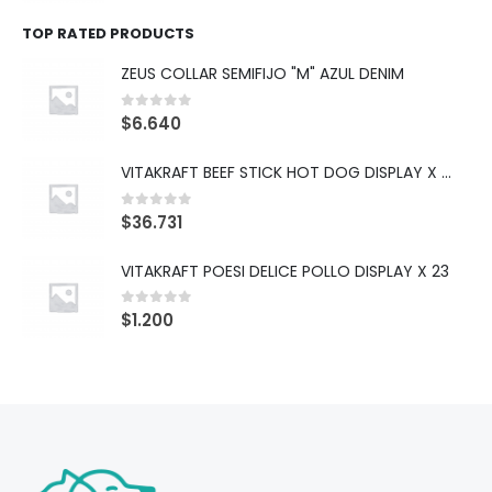
TOP RATED PRODUCTS
ZEUS COLLAR SEMIFIJO "M" AZUL DENIM
0
out of 5
$
6.640
VITAKRAFT BEEF STICK HOT DOG DISPLAY X 10
0
out of 5
$
36.731
VITAKRAFT POESI DELICE POLLO DISPLAY X 23
0
out of 5
$
1.200