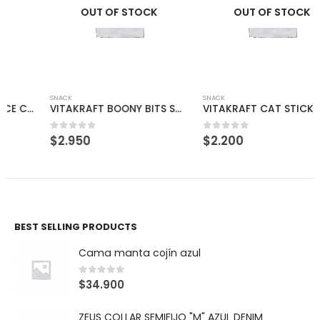
OUT OF STOCK
OUT OF STOCK
SNACK
SNACK
VITAKRAFT BOONY BITS SMALL 55GR
VITAKRAFT CAT STICK POLLO Y CAT GRASS
$
2.950
$
2.200
0
out of 5
0
out of 5
BEST SELLING PRODUCTS
Cama manta cojín azul
0
out of 5
$
34.900
ZEUS COLLAR SEMIFIJO "M" AZUL DENIM