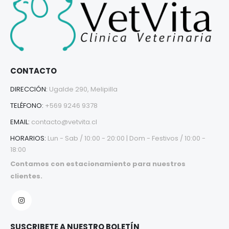
CONTACTO
DIRECCIÓN:
Ugalde 290, Melipilla
TELÉFONO:
+569 9246 9378
EMAIL:
contacto@vetvita.cl
HORARIOS:
Lun - Sab / 10:00 - 20:00 | Dom - Festivos / 10:00 -
18:00
Contamos con estacionamiento para nuestros
clientes.
SUSCRIBETE A NUESTRO BOLETÍN