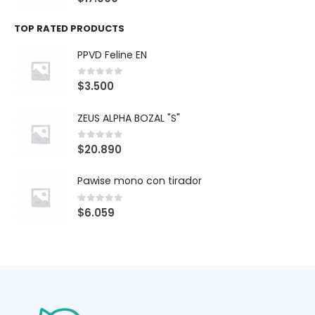
TOP RATED PRODUCTS
PPVD Feline EN
0
out of 5
$
3.500
ZEUS ALPHA BOZAL "S"
0
out of 5
$
20.890
Pawise mono con tirador
0
out of 5
$
6.059