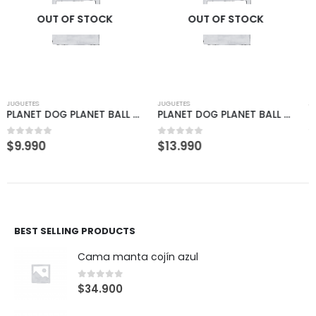
OUT OF STOCK
OUT OF STOCK
JUGUETES
JUGUETES
PLANET DOG PLANET BALL AZUL/VERDE «M»
NINA OTTOSSON PERRO DISPENSADOR SMALL NIVEL 1
$
13.990
$
7.990
0
out of 5
0
out of 5
BEST SELLING PRODUCTS
Cama manta cojín azul
0
out of 5
$
34.900