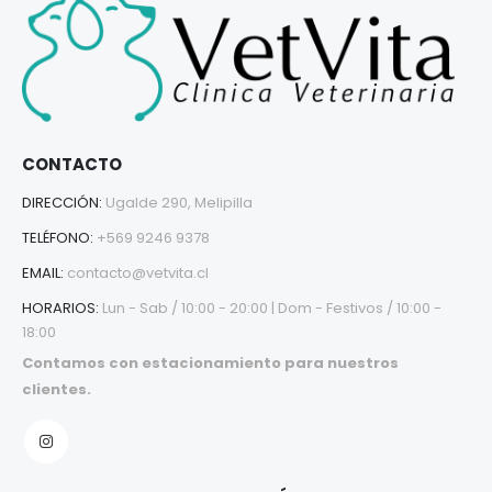
CONTACTO
DIRECCIÓN:
Ugalde 290, Melipilla
TELÉFONO:
+569 9246 9378
EMAIL:
contacto@vetvita.cl
HORARIOS:
Lun - Sab / 10:00 - 20:00 | Dom - Festivos / 10:00 -
18:00
Contamos con estacionamiento para nuestros
clientes.