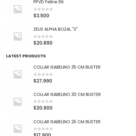
PPVD Feline EN
0
out of 5
$
3.500
ZEUS ALPHA BOZAL "S"
0
out of 5
$
20.890
LATEST PRODUCTS
COLLAR ISABELINO 35 CM BUSTER
0
out of 5
$
27.990
COLLAR ISABELINO 30 CM BUSTER
0
out of 5
$
20.900
COLLAR ISABELINO 25 CM BUSTER
0
out of 5
$
17.900