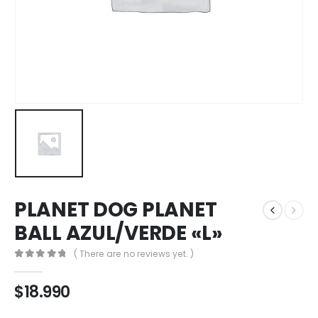
PLANET DOG PLANET
BALL AZUL/VERDE «L»
( There are no reviews yet. )
0
out of 5
$
18.990