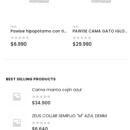
PETS
PETS
Pawise hipopótamo con tirador
PAWISE CAMA GATO IGLOO CAFÉ
$
6.990
$
29.990
0
out of 5
0
out of 5
BEST SELLING PRODUCTS
Cama manta cojín azul
0
out of 5
$
34.900
ZEUS COLLAR SEMIFIJO "M" AZUL DENIM
0
out of 5
$
6.640