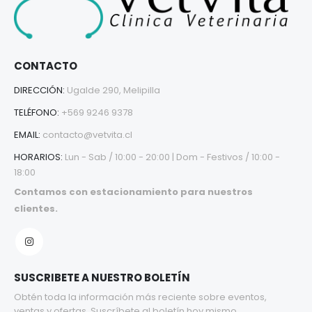
CONTACTO
DIRECCIÓN:
Ugalde 290, Melipilla
TELÉFONO:
+569 9246 9378
EMAIL:
contacto@vetvita.cl
HORARIOS:
Lun - Sab / 10:00 - 20:00 | Dom - Festivos / 10:00 -
18:00
Contamos con estacionamiento para nuestros
clientes.
SUSCRIBETE A NUESTRO BOLETÍN
Obtén toda la información más reciente sobre eventos,
ventas y ofertas. Suscríbete al boletín hoy mismo.