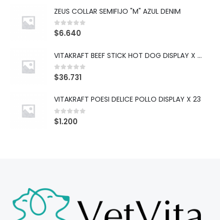
ZEUS COLLAR SEMIFIJO "M" AZUL DENIM
0
out of 5
$
6.640
VITAKRAFT BEEF STICK HOT DOG DISPLAY X 10
0
out of 5
$
36.731
VITAKRAFT POESI DELICE POLLO DISPLAY X 23
0
out of 5
$
1.200