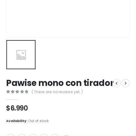
Pawise mono con tirador
( There are no reviews yet. )
0
out of 5
$
6.990
Availability:
Out of stock