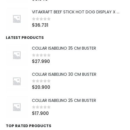
VITAKRAFT BEEF STICK HOT DOG DISPLAY X 10
0
out of 5
$
36.731
LATEST PRODUCTS
COLLAR ISABELINO 35 CM BUSTER
0
out of 5
$
27.990
COLLAR ISABELINO 30 CM BUSTER
0
out of 5
$
20.900
COLLAR ISABELINO 25 CM BUSTER
0
out of 5
$
17.900
TOP RATED PRODUCTS