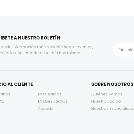
IBETE A NUESTRO BOLETÍN
oda la información más reciente sobre eventos,
y ofertas. Suscríbete al boletín hoy mismo.
IO AL CLIENTE
SOBRE NOSOTROS
tanos
Mis Pedidos
Quiénes Somos
ta
Mis Despachos
Nuestro Equipo
Acceder
Nuestras Especialida