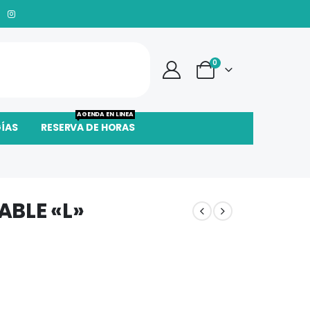
0
AGENDA EN LINEA
GÍAS
RESERVA DE HORAS
ABLE «L»