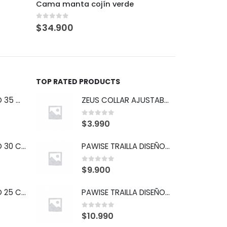
Pawise hipopótamo con tirador
0
out of 5
0
out of 
$
6.990
$
30.900
TOP RATED PRODUCTS
COLLAR ISABELINO 35 CM BUSTER
ZEUS COLLAR AJUSTABLE "S" FUCSIA
0
out of 5
$
3.990
COLLAR ISABELINO 30 CM BUSTER
PAWISE TRAILLA DISEÑO ROJO S
0
out of 5
$
9.900
COLLAR ISABELINO 25 CM BUSTER
PAWISE TRAILLA DISEÑO ROJO M
0
out of 5
$
10.990