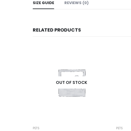
SIZE GUIDE
REVIEWS (0)
RELATED PRODUCTS
OCK
OUT OF STOCK
PETS
PETS