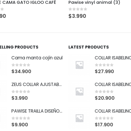
se vinyl animal (3)
Cama manta cojín verde
 of 5
0
out of 5
990
$
34.900
SELLING PRODUCTS
LATEST PRODUCTS
Cama manta cojín azul
0
out of 5
0
out of 5
$
34.900
$
27.990
ZEUS COLLAR AJUSTABLE "S" FUCSIA
0
out of 5
0
out of 5
$
3.990
$
20.900
PAWISE TRAILLA DISEÑO ROJO S
0
out of 5
0
out of 5
$
9.900
$
17.900