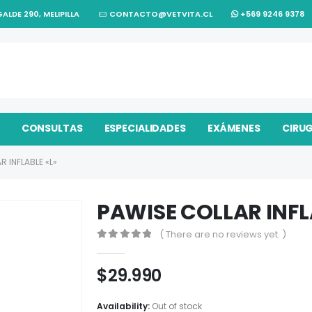
ALDE 290, MELIPILLA
CONTACTO@VETVITA.CL
+569 9246 9378
CONSULTAS
ESPECIALIDADES
EXÁMENES
CIRU
R INFLABLE «L»
PAWISE COLLAR INFL
( There are no reviews yet. )
0
out of 5
$
29.990
Availability:
Out of stock