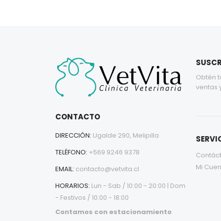
SUSCR
Obtén t
ventas 
CONTACTO
DIRECCIÓN:
Ugalde 290, Melipilla
SERVIC
TELÉFONO:
+569 9246 9378
Contác
Mi Cuen
EMAIL:
contacto@vetvita.cl
HORARIOS:
Lun - Sab / 10:00 - 20:00 | Dom
- Festivos / 10:00 - 18:00
Contamos con estacionamiento