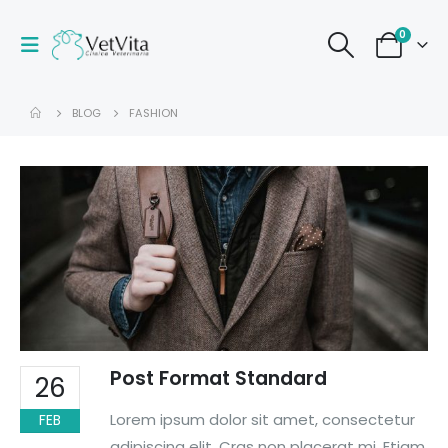
0
BLOG
FASHION
Post Format Standard
26
Lorem ipsum dolor sit amet, consectetur
FEB
adipiscing elit. Cras non placerat mi. Etiam