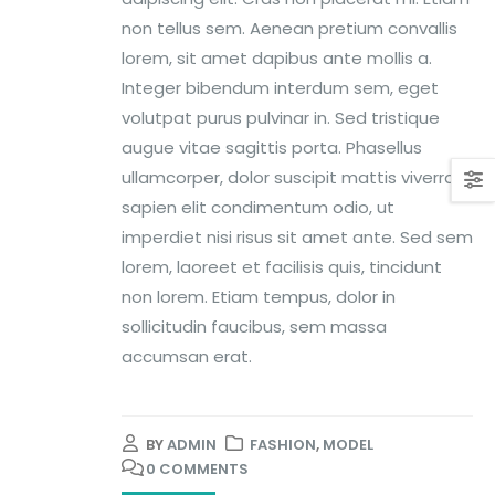
non tellus sem. Aenean pretium convallis
lorem, sit amet dapibus ante mollis a.
Integer bibendum interdum sem, eget
volutpat purus pulvinar in. Sed tristique
augue vitae sagittis porta. Phasellus
ullamcorper, dolor suscipit mattis viverra,
sapien elit condimentum odio, ut
imperdiet nisi risus sit amet ante. Sed sem
lorem, laoreet et facilisis quis, tincidunt
non lorem. Etiam tempus, dolor in
sollicitudin faucibus, sem massa
accumsan erat.
BY
ADMIN
FASHION
,
MODEL
0 COMMENTS