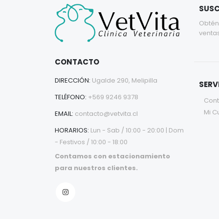
SUSC
Obtén
ventas
CONTACTO
DIRECCIÓN:
Ugalde 290, Melipilla
SERV
TELÉFONO:
+569 9246 9378
Cont
Mi C
EMAIL:
contacto@vetvita.cl
HORARIOS:
Lun - Sab / 10:00 - 20:00 | Dom
- Festivos / 10:00 - 18:00
Contamos con estacionamiento
para nuestros clientes.