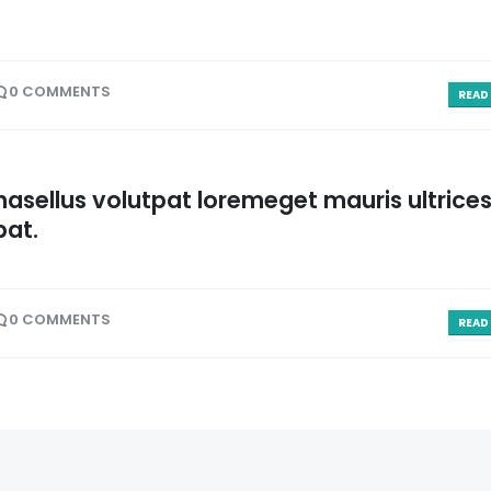
0 COMMENTS
READ 
asellus volutpat loremeget mauris ultrice
pat.
0 COMMENTS
READ 