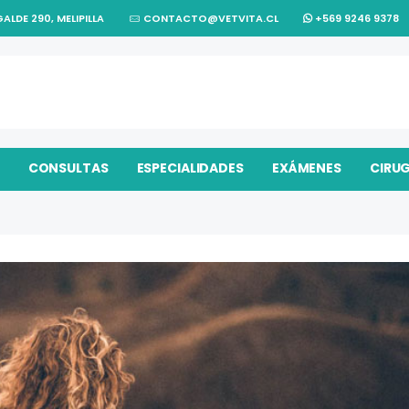
ALDE 290, MELIPILLA
CONTACTO@VETVITA.CL
+569 9246 9378
CONSULTAS
ESPECIALIDADES
EXÁMENES
CIRU