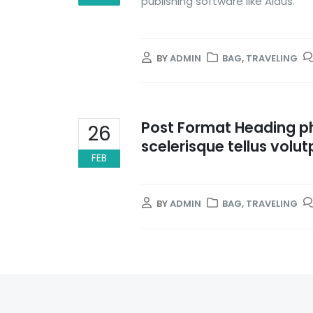
publishing software like Aldus.
BY
ADMIN
BAG
,
TRAVELING
Post Format Heading ph
26
scelerisque tellus volut
FEB
BY
ADMIN
BAG
,
TRAVELING