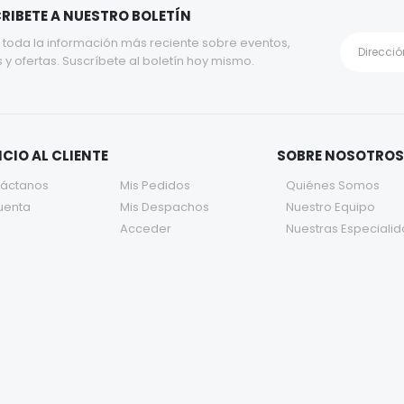
RIBETE A NUESTRO BOLETÍN
 toda la información más reciente sobre eventos,
 y ofertas. Suscríbete al boletín hoy mismo.
ICIO AL CLIENTE
SOBRE NOSOTROS
áctanos
Mis Pedidos
Quiénes Somos
uenta
Mis Despachos
Nuestro Equipo
Acceder
Nuestras Especiali