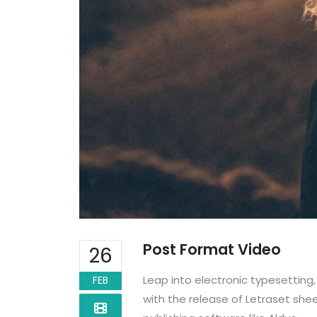
Post Format Video
26
Leap into electronic typesetting,
FEB
with the release of Letraset sh