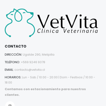
CONTACTO
DIRECCIÓN:
Ugalde 290, Melipilla
TELÉFONO:
+569 9246 9378
EMAIL:
contacto@vetvita.cl
HORARIOS:
Lun - Sab / 10:00 - 20:00 | Dom - Festivos / 10:00 -
18:00
Contamos con estacionamiento para nuestros
clientes.